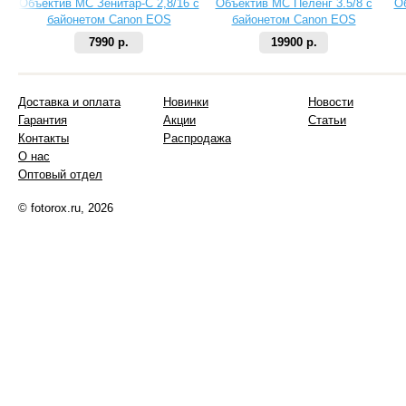
Объектив МС Зенитар-C 2,8/16 с
Объектив МС Пеленг 3.5/8 с
О
байонетом Canon EOS
байонетом Canon EOS
7990 р.
19900 р.
Доставка и оплата
Новинки
Новости
Гарантия
Акции
Статьи
Контакты
Распродажа
О нас
Оптовый отдел
© fotorox.ru, 2026