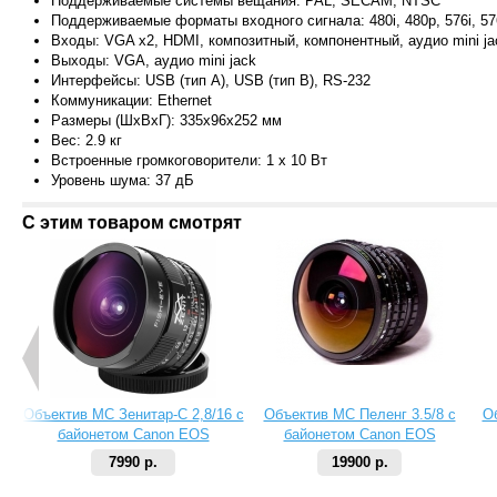
Поддерживаемые системы вещания: PAL, SECAM, NTSC
Поддерживаемые форматы входного сигнала: 480i, 480p, 576i, 576
Входы: VGA x2, HDMI, композитный, компонентный, аудио mini j
Выходы: VGA, аудио mini jack
Интерфейсы: USB (тип A), USB (тип B), RS-232
Коммуникации: Ethernet
Размеры (ШxВxГ): 335x96x252 мм
Вес: 2.9 кг
Встроенные громкоговорители: 1 x 10 Вт
Уровень шума: 37 дБ
С этим товаром смотрят
Объектив МС Зенитар-C 2,8/16 с
Объектив МС Пеленг 3.5/8 с
О
байонетом Canon EOS
байонетом Canon EOS
7990 р.
19900 р.