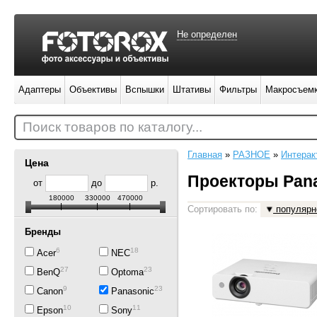
Не определен
Адаптеры
Объективы
Вспышки
Штативы
Фильтры
Макросъем
Поиск товаров по каталогу...
Главная
»
РАЗНОЕ
»
Интерак
Цена
Проекторы Pan
от
до
р.
180000
330000
470000
Сортировать по:
популярн
Бренды
6
18
Acer
NEC
27
23
BenQ
Optoma
9
23
Canon
Panasonic
10
11
Epson
Sony