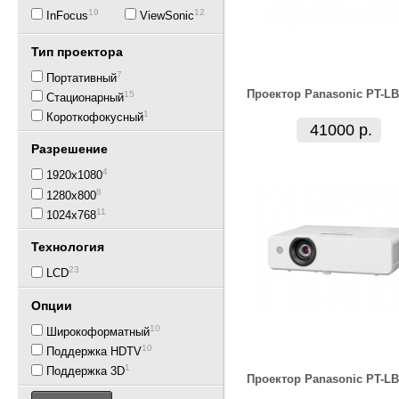
19
12
InFocus
ViewSonic
Тип проектора
7
Портативный
Проектор Panasonic PT-LB
15
Стационарный
1
Короткофокусный
41000 р.
Разрешение
4
1920x1080
8
1280x800
11
1024x768
Технология
23
LCD
Опции
10
Широкоформатный
10
Поддержка HDTV
1
Поддержка 3D
Проектор Panasonic PT-LB