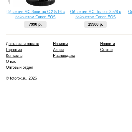
Объектив МС Зенитар-C 2,8/16 с
Объектив МС Пеленг 3.5/8 с
О
байонетом Canon EOS
байонетом Canon EOS
7990 р.
19900 р.
Доставка и оплата
Новинки
Новости
Гарантия
Акции
Статьи
Контакты
Распродажа
О нас
Оптовый отдел
© fotorox.ru, 2026