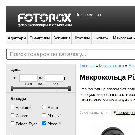
Не определен
Адаптеры
Объективы
Вспышки
Штативы
Фильтры
Макросъем
Поиск товаров по каталогу...
Главная
»
Макросъемка
»
Мак
Цена
Макрокольца Pi
от
до
р.
1200
1600
2100
Макрокольца позволяют полу
специализированного макроо
Бренды
тем самым минимизируя люб
2
4
Aputure
Meike
Сортировать по:
популярн
3
4
Canon
Phottix
3
16
Falcon Eyes
Pixco