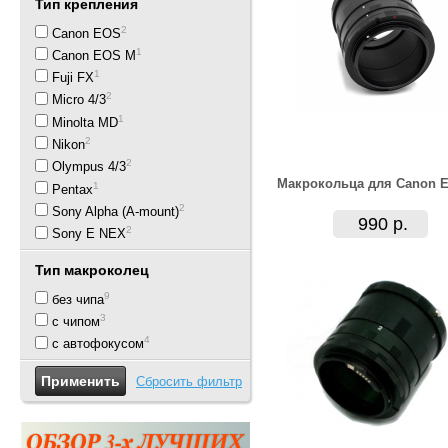
Тип крепления
2
Canon EOS
1
Canon EOS M
1
Fuji FX
2
Micro 4/3
1
Minolta MD
2
Nikon
2
Olympus 4/3
Макрокольца для Canon 
1
Pentax
2
Sony Alpha (A-mount)
990 р.
2
Sony E NEX
Тип макроколец
9
без чипа
3
с чипом
4
с автофокусом
Сбросить фильтр