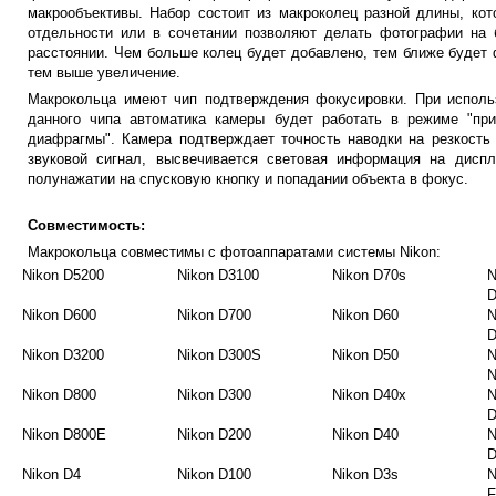
макрообъективы. Набор состоит из макроколец разной длины, кот
отдельности или в сочетании позволяют делать фотографии на 
расстоянии. Чем больше колец будет добавлено, тем ближе будет 
тем выше увеличение.
Макрокольца имеют чип подтверждения фокусировки. При исполь
данного чипа автоматика камеры будет работать в режиме "при
диафрагмы". Камера подтверждает точность наводки на резкость 
звуковой сигнал, высвечивается световая информация на диспл
полунажатии на спусковую кнопку и попадании объекта в фокус.
Совместимость:
Макрокольца совместимы с фотоаппаратами системы Nikon:
Nikon D5200
Nikon D3100
Nikon D70s
N
Nikon D600
Nikon D700
Nikon D60
N
Nikon D3200
Nikon D300S
Nikon D50
N
N
Nikon D800
Nikon D300
Nikon D40x
N
D
Nikon D800E
Nikon D200
Nikon D40
N
D
Nikon D4
Nikon D100
Nikon D3s
N
F