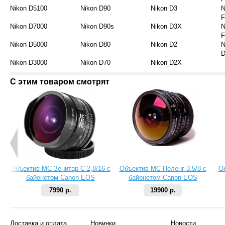
Nikon D5100
Nikon D90
Nikon D3
N
F
Nikon D7000
Nikon D90s
Nikon D3X
N
F
Nikon D5000
Nikon D80
Nikon D2
N
D
Nikon D3000
Nikon D70
Nikon D2X
С этим товаром смотрят
Объектив МС Зенитар-C 2,8/16 с
Объектив МС Пеленг 3.5/8 с
О
байонетом Canon EOS
байонетом Canon EOS
7990 р.
19900 р.
Доставка и оплата
Новинки
Новости