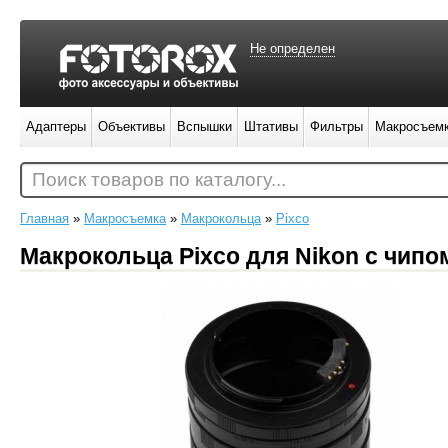
Не определен
Адаптеры
Объективы
Вспышки
Штативы
Фильтры
Макросъем
Поиск товаров по каталогу...
Главная
»
Макросъемка
»
Макрокольца
»
Pixco
Макрокольца Pixco для Nikon с чип