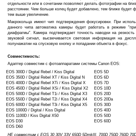
отдельности или в сочетании позволяют делать фотографии на бли
расстоянии. Чем больше колец будет добавлено, тем ближе будет ф
тем выше увеличение.
Макрокольца имеют чип подтверждения фокусировки. При исполь
данного чипа автоматика камеры будет работать в режиме "при
диафрагмы". Камера подтверждает точность наводки на резкость 
звуковой сигнал, высвечивается световая информация на диспл
полунажатии на спусковую кнопку и попадании объекта в фокус.
Совместимость:
Адаптер совместим с фотоаппаратами системы Canon EOS:
EOS 300D / Digital Rebel / Kiss Digital
EOS 5D
EOS 350D / Digital Rebel XT / Kiss Digital N
EOS 6D
EOS 400D / Digital Rebel XTi / Kiss Digital X
EOS 7D
EOS 450D / Digital Rebel XSi / Kiss Digital X2
EOS 10D
EOS 500D / Digital Rebel T1i / Kiss Digital X3
EOS 20D
EOS 550D / Digital Rebel T2i / Kiss Digital X4
EOS 20Da
EOS 600D / Digital Rebel T3i / Kiss Digital X5
EOS 30D
EOS 1000D / Digital / Kiss Digital
EOS 40D
EOS 1100D / Kiss Digital X50
EOS 50D
EOS D30
EOS 60D
EOS D60
НЕ совместим с EOS 30 30V 33V 650D 5DmkIII,
700D 750D 760D 70