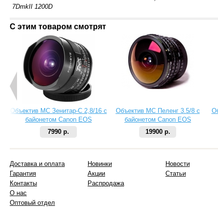
7DmkII 1200D
С этим товаром смотрят
Объектив МС Зенитар-C 2,8/16 с
Объектив МС Пеленг 3.5/8 с
О
байонетом Canon EOS
байонетом Canon EOS
7990 р.
19900 р.
Доставка и оплата
Новинки
Новости
Гарантия
Акции
Статьи
Контакты
Распродажа
О нас
Оптовый отдел