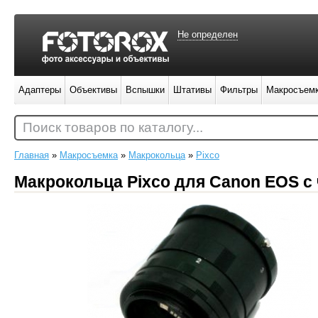
Не определен
Адаптеры
Объективы
Вспышки
Штативы
Фильтры
Макросъем
Поиск товаров по каталогу...
Главная
»
Макросъемка
»
Макрокольца
»
Pixco
Макрокольца Pixco для Canon EOS с