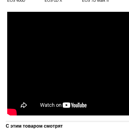
EOS 400D
EOS-1D X
EOS 7D Mark II
С этим товаром смотрят