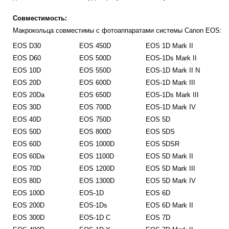
Совместимость:
Макрокольца совместимы с фотоаппаратами системы Canon EOS:
EOS D30
EOS 450D
EOS 1D Mark II
EOS D60
EOS 500D
EOS-1Ds Mark II
EOS 10D
EOS 550D
EOS-1D Mark II N
EOS 20D
EOS 600D
EOS-1D Mark III
EOS 20Da
EOS 650D
EOS-1Ds Mark III
EOS 30D
EOS 700D
EOS-1D Mark IV
EOS 40D
EOS 750D
EOS 5D
EOS 50D
EOS 800D
EOS 5DS
EOS 60D
EOS 1000D
EOS 5DSR
EOS 60Da
EOS 1100D
EOS 5D Mark II
EOS 70D
EOS 1200D
EOS 5D Mark III
EOS 80D
EOS 1300D
EOS 5D Mark IV
EOS 100D
EOS-1D
EOS 6D
EOS 200D
EOS-1Ds
EOS 6D Mark II
EOS 300D
EOS-1D C
EOS 7D