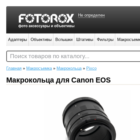
Не определен
Адаптеры
Объективы
Вспышки
Штативы
Фильтры
Макросъем
Поиск товаров по каталогу...
Главная
»
Макросъемка
»
Макрокольца
»
Pixco
Макрокольца для Canon EOS