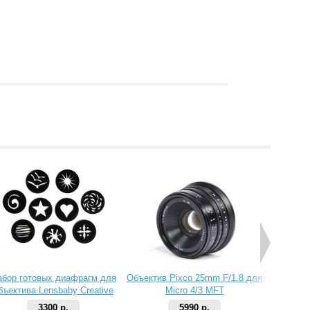
абор готовых диафрагм для
Объектив Pixco 25mm F/1.8 для
Объектив 
бъектива Lensbaby Creative
Micro 4/3 MFT
Aperture Kit 2
3300 р.
5990 р.