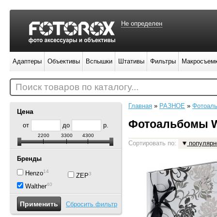
Не определен
Адаптеры
Объективы
Вспышки
Штативы
Фильтры
Макросъем
Поиск товаров по каталогу...
Главная
»
РАЗНОЕ
»
Фотоал
Цена
Фотоальбомы W
от
до
р.
2200
3300
4300
Сортировать по:
популярн
Бренды
14
Henzo
3
ZEP
40
Walther
Сбросить фильтр