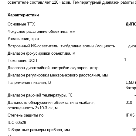
ocвeтитeлe cocтaвляeт 120 чacoв. Teмпepaтypный диaпaзoн paбoты oт
Характеристики
Основные ТТХ
ДИПО
Фокусное расстояние объектива, мм
Увеличение, крат
Встроенный ИК-осветитель :тип/длинна волны /мощность
дио
Диапазон фокусировки объектива, м
1
Поколение ЭОП
Диапазон диоптрийной настройки окуляров, дптр
Диапазон регулировки межзрачкового расстояния, мм
Напряжение питания, В
1,5В 
батар
Диапазон рабочей температуры, ˚С
Дальность обнаружения объекта типа «кабан»,
310
освещенность 3х10
-3
лк, м
Степень защиты по
IPX5
IEC 60529
Габаритные размеры прибора, мм
1