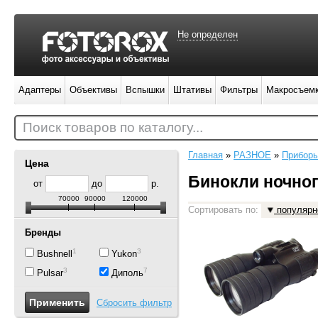
Не определен
Адаптеры
Объективы
Вспышки
Штативы
Фильтры
Макросъем
Поиск товаров по каталогу...
Главная
»
РАЗНОЕ
»
Приборы
Цена
Бинокли ночно
от
до
р.
70000
90000
120000
Сортировать по:
популярн
Бренды
1
3
Bushnell
Yukon
3
7
Pulsar
Диполь
Сбросить фильтр