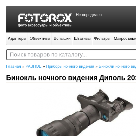
Не определен
Адаптеры
Объективы
Вспышки
Штативы
Фильтры
Макросъем
Поиск товаров по каталогу...
Главная
»
РАЗНОЕ
»
Приборы ночного видения
»
Бинокли ночного ви
Бинокль ночного видения Диполь 203