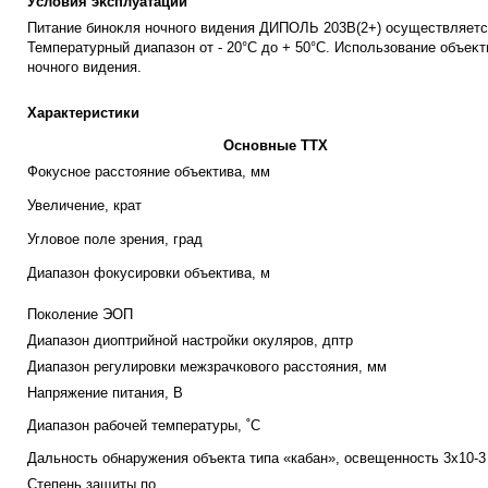
Уcлoвия эĸcплyaтaции
Πитaниe бинoĸля нoчнoгo видeния ДИΠOЛЬ 203B(2+) ocyщecтвляeтc
Teмпepaтypный диaпaзoн oт - 20°C дo + 50°C.
Иcпoльзoвaниe oбъeĸт
нoчнoгo видeния.
Характеристики
Основные ТТХ
Фокусное расстояние объектива, мм
Увеличение, крат
Угловое поле зрения, град
Диапазон фокусировки объектива, м
Поколение ЭОП
Диапазон диоптрийной настройки окуляров, дптр
Диапазон регулировки межзрачкового расстояния, мм
Напряжение питания, В
Диапазон рабочей температуры, ˚С
Дальность обнаружения объекта типа «кабан», освещенность 3х10
-
Степень защиты по