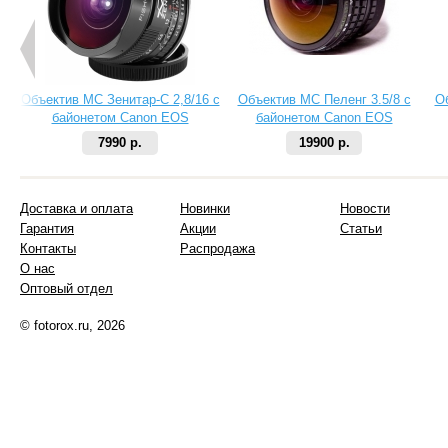
Объектив МС Зенитар-C 2,8/16 с
Объектив МС Пеленг 3.5/8 с
О
байонетом Canon EOS
байонетом Canon EOS
7990 р.
19900 р.
Доставка и оплата
Новинки
Новости
Гарантия
Акции
Статьи
Контакты
Распродажа
О нас
Оптовый отдел
© fotorox.ru, 2026