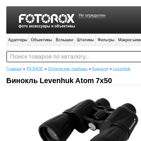
Не определен
Адаптеры
Объективы
Вспышки
Штативы
Фильтры
Макросъем
Поиск товаров по каталогу...
Главная
»
РАЗНОЕ
»
Оптические приборы
»
Бинокли
»
Levenhuk
Бинокль Levenhuk Atom 7x50