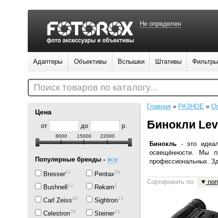
Не определен
Адаптеры
Объективы
Вспышки
Штативы
Фильтры
Поиск товаров по каталогу...
Главная
»
РАЗНОЕ
»
Оп
Цена
Бинокли Le
от
до
р.
8000
15000
22000
Бинокль
-
это идеа
освещённости. Мы п
-
Популярные бренды
все
профессиональных. Зд
61
26
Bresser
Pentax
Сортировать по:
поп
12
1
Bushnell
Rekam
43
13
Carl Zeiss
Sightron
30
11
Celestron
Steiner