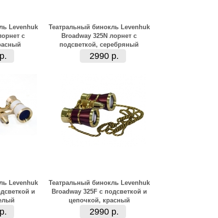
ль Levenhuk
Театральный бинокль Levenhuk
лорнет с
Broadway 325N лорнет с
расный
подсветкой, серебряный
р.
2990 р.
ль Levenhuk
Театральный бинокль Levenhuk
одсветкой и
Broadway 325F с подсветкой и
елый
цепочкой, красный
р.
2990 р.