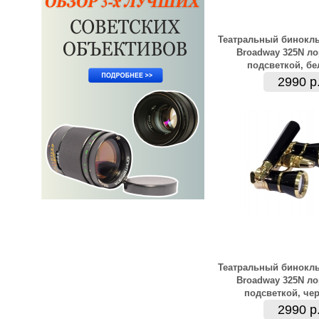
Театральный бинокль
Broadway 325N ло
подсветкой, б
2990 р
Театральный бинокль
Broadway 325N ло
подсветкой, че
2990 р