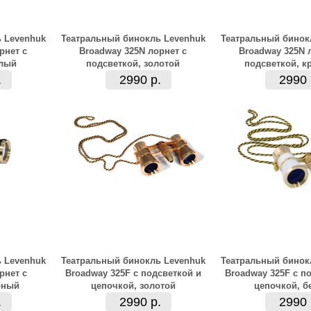
 Levenhuk
Театральный бинокль Levenhuk
Театральный бинок
рнет с
Broadway 325N лорнет с
Broadway 325N 
елый
подсветкой, золотой
подсветкой, к
.
2990 р.
2990 
 Levenhuk
Театральный бинокль Levenhuk
Театральный бинок
рнет с
Broadway 325F с подсветкой и
Broadway 325F с п
рный
цепочкой, золотой
цепочкой, б
.
2990 р.
2990 