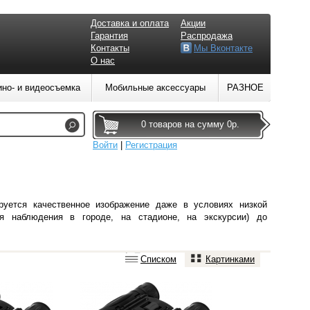
Доставка и оплата
Акции
Гарантия
Распродажа
Контакты
Мы Вконтакте
О нас
ино- и видеосъемка
Мобильные аксессуары
РАЗНОЕ
0 товаров на сумму 0р.
Войти
|
Регистрация
ируется
качественное изображение даже в условиях низкой
я наблюдения в городе, на стадионе, на экскурсии) до
Списком
Картинками