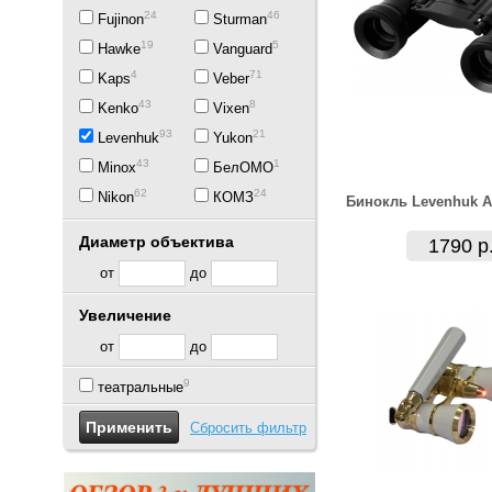
24
46
Fujinon
Sturman
19
5
Hawke
Vanguard
4
71
Kaps
Veber
43
8
Kenko
Vixen
93
21
Levenhuk
Yukon
43
1
Minox
БелОМО
62
24
Nikon
КОМЗ
Бинокль Levenhuk A
Диаметр объектива
1790 р
от
до
Увеличение
от
до
9
театральные
Сбросить фильтр