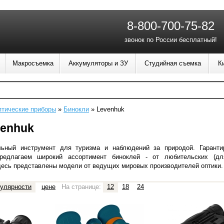
8-800-700-75-82
звонок по России бесплатный!
Макросъемка
Аккумуляторы и ЗУ
Студийная съемка
К
тические приборы
»
Бинокли
»
Levenhuk
venhuk
льный инструмент
для туризма и наблюдений за природой. Гарант
редлагаем широкий ассортимент биноклей - от любительских (
дл
есь представлены модели от ведущих мировых производителей оптики.
улярности
цене
На странице:
12
18
24