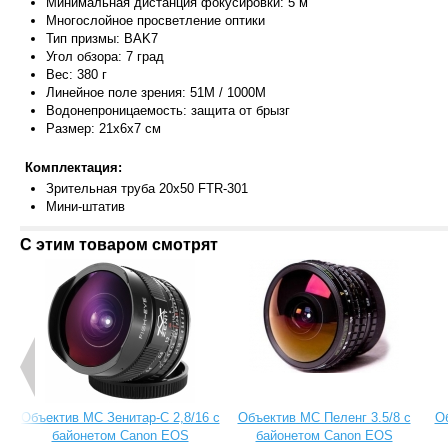
Минимальная дистанция фокусировки: 5 м
Многослойное просветление оптики
Тип призмы: BAK7
Угол обзора: 7 град
Вес: 380 г
Линейное поле зрения
: 51M / 1000M
Водонепроницаемость: защита от брызг
Размер: 21x6x7
см
Комплектация:
Зрительная труба 20x50 FTR-301
Мини-штатив
С этим товаром смотрят
Объектив МС Зенитар-C 2,8/16 с
Объектив МС Пеленг 3.5/8 с
О
байонетом Canon EOS
байонетом Canon EOS