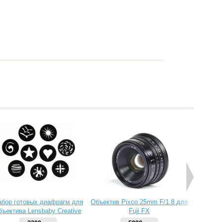
абор готовых диафрагм для
Объектив Pixco 25mm F/1.8 для
Объектив 
бъектива Lensbaby Creative
Fuji FX
Aperture Kit 2