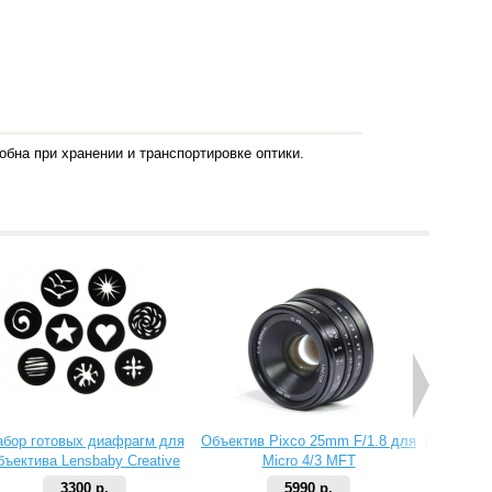
обна при хранении и транспортировке оптики.
абор готовых диафрагм для
Объектив Pixco 25mm F/1.8 для
Объектив 
бъектива Lensbaby Creative
Micro 4/3 MFT
Aperture Kit 2
3300 р.
5990 р.