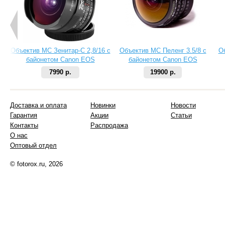
Объектив МС Зенитар-C 2,8/16 с
Объектив МС Пеленг 3.5/8 с
О
байонетом Canon EOS
байонетом Canon EOS
7990 р.
19900 р.
Доставка и оплата
Новинки
Новости
Гарантия
Акции
Статьи
Контакты
Распродажа
О нас
Оптовый отдел
© fotorox.ru, 2026