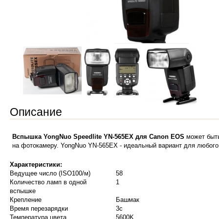
Описание
Вспышка YongNuo Speedlite YN-565EX для Canon EOS
может быть
на фотокамеру. YongNuo YN-565EX - идеальный вариант для любого
Характеристики:
Ведущее число (ISO100/м)
58
Количество ламп в одной
1
вспышке
Крепление
Башмак
Время перезарядки
3с
Температура цвета
5600K