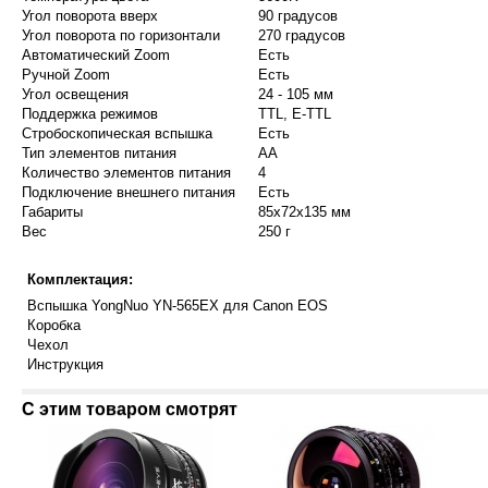
Угол поворота вверх
90 градусов
Угол поворота по горизонтали
270 градусов
Автоматический Zoom
Есть
Ручной Zoom
Есть
Угол освещения
24 - 105 мм
Поддержка режимов
TTL, E-TTL
Стробоскопическая вспышка
Есть
Тип элементов питания
AA
Количество элементов питания
4
Подключение внешнего питания
Есть
Габариты
85x72x135 мм
Вес
250 г
Комплектация:
Вспышка YongNuo YN-565EX для Canon EOS
Коробка
Чехол
Инструкция
С этим товаром смотрят