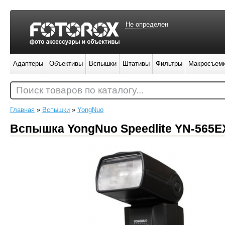
Не определен
Адаптеры
Объективы
Вспышки
Штативы
Фильтры
Макросъем
Поиск товаров по каталогу...
Главная
»
Вспышки
»
YongNuo
Вспышка YongNuo Speedlite YN-565E