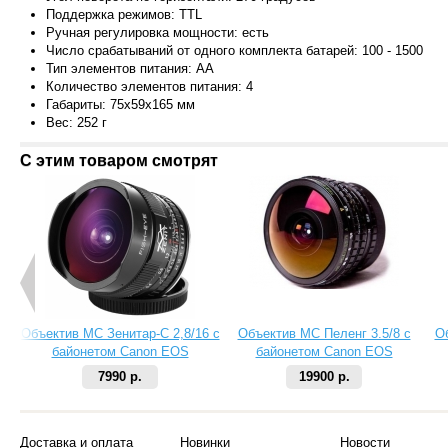
Поддержка режимов:
TTL
Ручн
ая регулировка мощности:
есть
Число срабатываний от одного комплекта батарей:
100 - 1500
Тип элементов питания:
AA
Количество элементов питания:
4
Габариты:
75x59x165 мм
Вес
:
252 г
С этим товаром смотрят
Объектив МС Зенитар-C 2,8/16 с
Объектив МС Пеленг 3.5/8 с
О
байонетом Canon EOS
байонетом Canon EOS
7990 р.
19900 р.
Доставка и оплата
Новинки
Новости