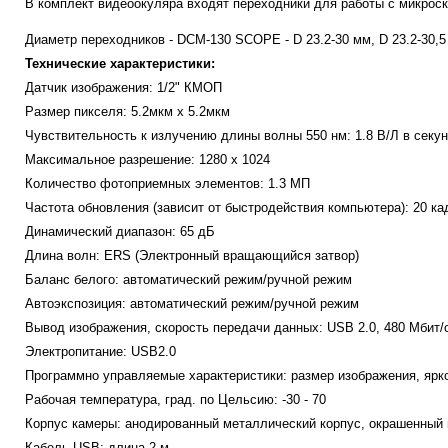
В комплект видеоокуляра входят переходники для работы с микрос
Диаметр переходников - DCM-130 SCOPE - D 23.2-30 мм, D 23.2-30,5
Технические характеристики:
Датчик изображения: 1/2" КМОП
Размер пикселя: 5.2мкм х 5.2мкм
Чувствительность к излучению длины волны 550 нм: 1.8 В/Л в секу
Максимальное разрешение: 1280 х 1024
Количество фотоприемных элементов: 1.3 МП
Частота обновления (зависит от быстродействия компьютера): 20 ка
Динамический диапазон: 65 дБ
Длина волн:
ERS (Электронный вращающийся затвор)
Баланс белого: автоматический режим/ручной режим
Автоэкспозиция: автоматический режим/ручной режим
Вывод изображения, скорость передачи данных: USB 2.0, 480 Мбит/
Электропитание: USB2.0
Программно управляемые характеристики: размер изображения, ярк
Рабочая температура, град. по Цельсию: -30 - 70
Корпус камеры: анодированный металлический корпус, окрашенный в
Кабель USB: длина 2 м