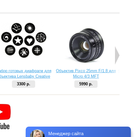
абор готовых диафрагм для
Объектив Pixco 25mm F/1.8 для
Объектив 
бъектива Lensbaby Creative
Micro 4/3 MFT
Aperture Kit 2
3300 р.
5990 р.
Менеджер сайта