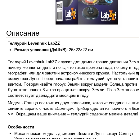
Описание
Теллурий Levenhuk LabZZ
Размер упаковки (ДхШхВ):
26×22×22 см.
Теллурий Levenhuk LabZZ служит для демонстрации движения Земли
почему меняются день и ночь, что такое времена года, почему в г
географии или для занятий астрономического кружка. Настольный п
смену фаз Луны.
Перед началом работы теллурий нужно установить
винтом. Поворачивайте глобус Земли вокруг модели Солнца против 
Луна тоже начнет быстро вращаться вокруг Земли. Пока Земля сове
соответствует двенадцати месяцам в году.
Модель Солнца состоит из двух половинок, которые соединены штиф
снимите верхнюю часть «Солнца».
Прибор сделан из прочного и бе
мм.
Обращаем ваше внимание – теллурий содержит мелкие детали! Н
Особенности
Механическая модель движения Земли и Луны вокруг Солнца