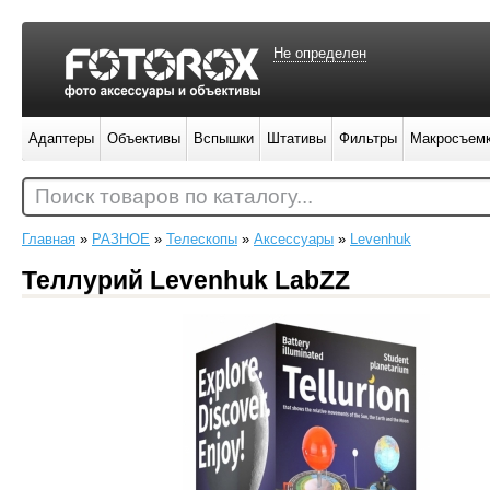
Не определен
Адаптеры
Объективы
Вспышки
Штативы
Фильтры
Макросъем
Поиск товаров по каталогу...
Главная
»
РАЗНОЕ
»
Телескопы
»
Аксессуары
»
Levenhuk
Теллурий Levenhuk LabZZ