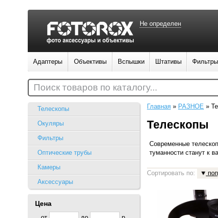
Не определен
Адаптеры
Объективы
Вспышки
Штативы
Фильтры
Поиск товаров по каталогу...
Главная
»
РАЗНОЕ
»
Т
Телескопы
Телескопы
Окуляры
Фильтры
Современные телескоп
Оптические трубы
туманности станут к 
Камеры
Сортировать по:
поп
Аксессуары
Цена
от
до
р.