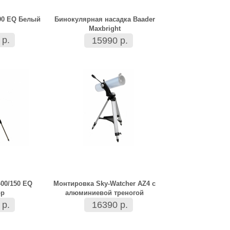
/90 EQ Белый
Бинокулярная насадка Baader
Maxbright
 р.
15990 р.
400/150 EQ
Монтировка Sky-Watcher AZ4 с
ор
алюминиевой треногой
 р.
16390 р.