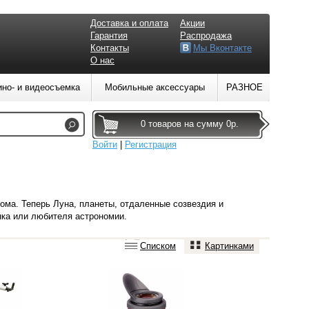
Доставка и оплата
Акции
Гарантия
Распродажа
Контакты
Мы Вконтакте
О нас
ино- и видеосъемка
Мобильные аксессуары
РАЗНОЕ
0 товаров на сумму 0р.
Войти
|
Регистрация
ма. Теперь Луна, планеты, отдаленные созвездия и
нка или любителя астрономии.
Списком
Картинками