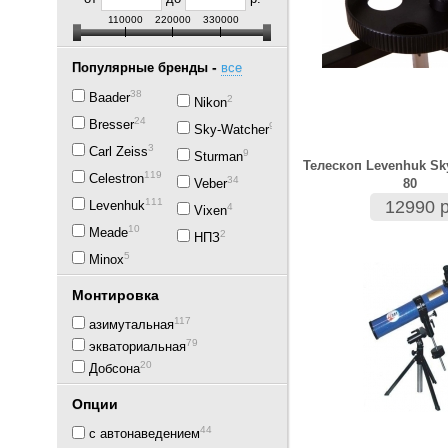
110000
220000
330000
-
Популярные бренды
все
38
Baader
2
Nikon
24
Bresser
92
Sky-Watcher
3
Carl Zeiss
9
Sturman
Телескоп Levenhuk Sky
119
Celestron
34
Veber
80
111
12990 р
Levenhuk
4
Vixen
10
Meade
2
НПЗ
5
Minox
Монтировка
117
азимутальная
79
экваториальная
20
Добсона
Опции
44
с автонаведением