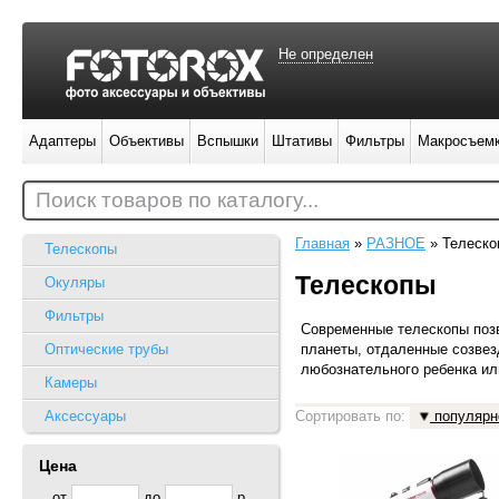
Не определен
Адаптеры
Объективы
Вспышки
Штативы
Фильтры
Макросъем
Поиск товаров по каталогу...
Главная
»
РАЗНОЕ
»
Телеско
Телескопы
Телескопы
Окуляры
Фильтры
Современные телескопы позв
Оптические трубы
планеты, отдаленные созвез
любознательного ребенка ил
Камеры
Аксессуары
Сортировать по:
популярн
Цена
от
до
р.