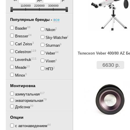
110000
220000
330000
-
Популярные бренды
все
38
Baader
2
Nikon
24
Bresser
92
Sky-Watcher
3
Carl Zeiss
9
Sturman
119
Celestron
34
Veber
Телескоп Veber 400/80 AZ 
111
Levenhuk
4
Vixen
6630 р.
10
Meade
2
НПЗ
5
Minox
Монтировка
117
азимутальная
79
экваториальная
20
Добсона
Опции
44
с автонаведением