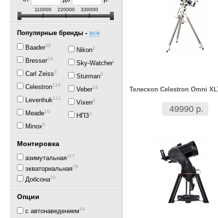
110000
220000
330000
-
Популярные бренды
все
38
Baader
2
Nikon
24
Bresser
92
Sky-Watcher
3
Carl Zeiss
9
Sturman
119
Celestron
34
Veber
Телескоп Celestron Omni XL
111
Levenhuk
4
Vixen
49990 р.
10
Meade
2
НПЗ
5
Minox
Монтировка
117
азимутальная
79
экваториальная
20
Добсона
Опции
44
с автонаведением