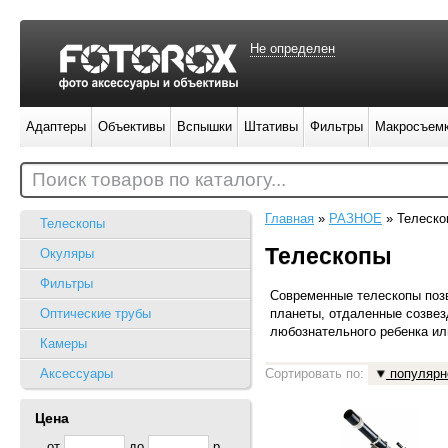
Не определен
Адаптеры
Объективы
Вспышки
Штативы
Фильтры
Макросъем
Поиск товаров по каталогу...
Главная
»
РАЗНОЕ
»
Телеско
Телескопы
Телескопы
Окуляры
Фильтры
Современные телескопы позв
Оптические трубы
планеты, отдаленные созвез
любознательного ребенка ил
Камеры
Аксессуары
Сортировать по:
популярн
Цена
от
до
р.