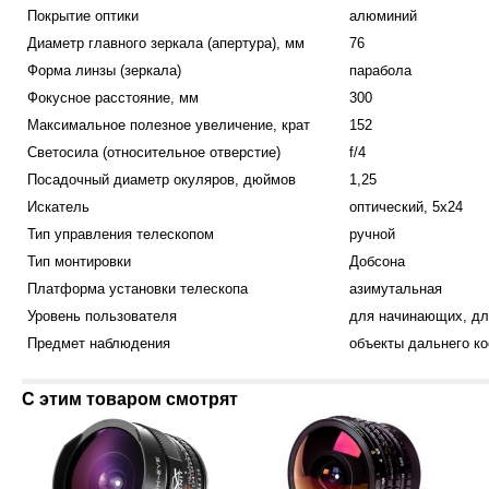
Покрытие оптики
алюминий
Диаметр главного зеркала (апертура), мм
76
Форма линзы (зеркала)
парабола
Фокусное расстояние, мм
300
Максимальное полезное увеличение, крат
152
Светосила (относительное отверстие)
f/4
Посадочный диаметр окуляров, дюймов
1,25
Искатель
оптический, 5x24
Тип управления телескопом
ручной
Тип монтировки
Добсона
Платформа установки телескопа
азимутальная
Уровень пользователя
для начинающих, дл
Предмет наблюдения
объекты дальнего к
С этим товаром смотрят