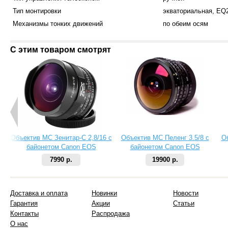
Тип монтировки
экваториальная, EQ
Механизмы тонких движений
по обеим осям
С этим товаром смотрят
Объектив МС Зенитар-C 2,8/16 с
Объектив МС Пеленг 3.5/8 с
О
байонетом Canon EOS
байонетом Canon EOS
7990 р.
19900 р.
Доставка и оплата
Новинки
Новости
Гарантия
Акции
Статьи
Контакты
Распродажа
О нас