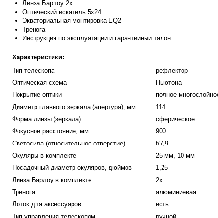
Линза Барлоу 2x
Оптический искатель 5x24
Экваториальная монтировка EQ2
Тренога
Инструкция по эксплуатации и гарантийный талон
Характеристики:
Тип телескопа
рефлектор
Оптическая схема
Ньютона
Покрытие оптики
полное многослойно
Диаметр главного зеркала (апертура), мм
114
Форма линзы (зеркала)
сферическое
Фокусное расстояние, мм
900
Светосила (относительное отверстие)
f/7,9
Окуляры в комплекте
25 мм, 10 мм
Посадочный диаметр окуляров, дюймов
1,25
Линза Барлоу в комплекте
2x
Тренога
алюминиевая
Лоток для аксессуаров
есть
Тип управления телескопом
ручной