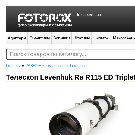
Не определен
Адаптеры
Объективы
Вспышки
Штативы
Фильтры
Макросъем
Поиск товаров по каталогу...
Главная
»
РАЗНОЕ
»
Телескопы
»
Levenhuk
Телескоп Levenhuk Ra R115 ED Triple