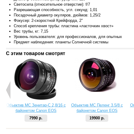
Светосила (относительное отверстие): f/7
Разрешающая способность, угл. секунд: 1,01
Посадочный диаметр окуляров, дюймов: 1,25/2
Фокусер: 2-скоростной Крейфорда, 2"
Способ крепления трубы: пластина «ласточкин хвост»
Вес трубы, кг: 7,15
Уровень пользователя: для профессионалов, для опытных
Предмет наблюдения: планеты Солнечной системы
С этим товаром смотрят
Объектив МС Зенитар-C 2,8/16 с
Объектив МС Пеленг 3.5/8 с
О
байонетом Canon EOS
байонетом Canon EOS
7990 р.
19900 р.