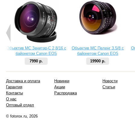
Объектив МС Зенитар-C 2,8/16 с
Объектив МС Пеленг 3.5/8 с
О
байонетом Canon EOS
байонетом Canon EOS
7990 р.
19900 р.
Доставка и оплата
Новинки
Новости
Гарантия
Акции
Статьи
Контакты
Распродажа
О нас
Оптовый отдел
© fotorox.ru, 2026