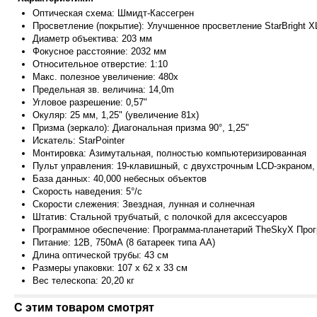
Оптическая схема: Шмидт-Кассегрен
Просветление (покрытие): Улучшенное просветление StarBright X
Диаметр объектива: 203 мм
Фокусное расстояние: 2032 мм
Относительное отверстие: 1:10
Макс. полезное увеличение: 480х
Предельная зв. величина: 14,0m
Угловое разрешение: 0,57"
Окуляр: 25 мм, 1,25" (увеличение 81х)
Призма (зеркало): Диагональная призма 90°, 1,25"
Искатель: StarPointer
Монтировка: Азимутальная, полностью компьютеризированная
Пульт управления: 19-клавишный, с двухстрочным LCD-экраном,
База данных: 40,000 небесных объектов
Скорость наведения: 5°/с
Скорости слежения: Звездная, лунная и солнечная
Штатив: Стальной трубчатый, с полочкой для аксессуаров
Программное обеспечение: Программа-планетарий TheSkyX Прог
Питание: 12В, 750мА (8 батареек типа АА)
Длина оптической трубы: 43 см
Размеры упаковки: 107 x 62 x 33 см
Вес телескопа: 20,20 кг
С этим товаром смотрят