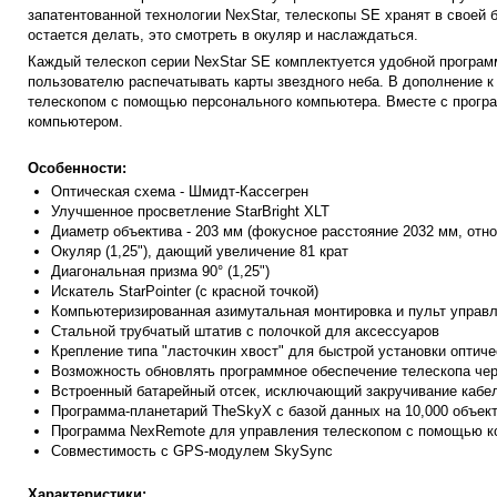
запатентованной технологии NexStar, телескопы SE хранят в своей
остается делать, это смотреть в окуляр и наслаждаться.
Каждый телескоп серии NexStar SE комплектуется удобной програ
пользователю распечатывать карты звездного неба. В дополнение к
телескопом с помощью персонального компьютера. Вместе с програ
компьютером.
Особенности:
Оптическая схема - Шмидт-Кассегрен
Улучшенное просветление StarBright XLT
Диаметр объектива - 203 мм (фокусное расстояние 2032 мм, отно
Окуляр (1,25"), дающий увеличение 81 крат
Диагональная призма 90° (1,25")
Искатель StarPointer (с красной точкой)
Компьютеризированная азимутальная монтировка и пульт управле
Стальной трубчатый штатив с полочкой для аксессуаров
Крепление типа "ласточкин хвост" для быстрой установки оптич
Возможность обновлять программное обеспечение телескопа чер
Встроенный батарейный отсек, исключающий закручивание кабел
Программа-планетарий TheSkyX с базой данных на 10,000 объек
Программа NexRemote для управления телескопом с помощью 
Совместимость с GPS-модулем SkySync
Характеристики: