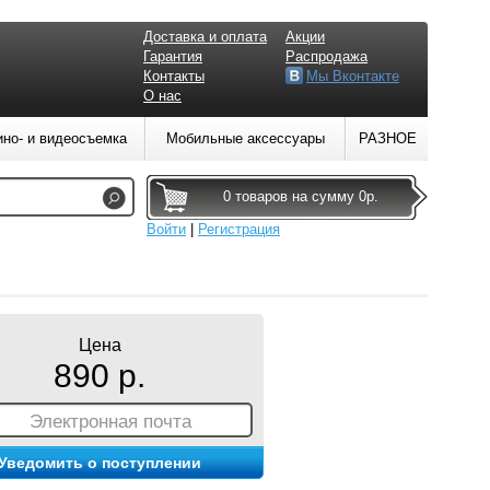
Доставка и оплата
Акции
Гарантия
Распродажа
Контакты
Мы Вконтакте
О нас
ино- и видеосъемка
Мобильные аксессуары
РАЗНОЕ
0 товаров на сумму 0р.
Войти
|
Регистрация
Цена
890 р.
Электронная почта