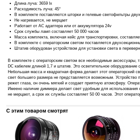
Длина луча: 3659 lx
Расходимость луча: 45°
В комплекте поставляются шторки и гелевые светофильтры двух
Не нагревается, не мерцает
Работает от АС адаптера или от аккумулятора 24v
Срок службы ламп составляет 50 000 часов
Масса комплекта, включая кейс для транспортировки, составляет
В комплекте с операторским светом поставляется двухсекционн
Штатив оборудован устро
йством для установки света в перевер
В комплекте с операторским светом все необходимые аксессуары, т
DC кабелем длиной 1,7 и штатив. Это осветительное оборудование 
Небольшая масса и квадратная форма делают этот операторский св
свет большего размера не представляется возможным. Устройство 
режет глаза, он очень мягкий и создает приятную атомсферу.
Операт
Имеено наличие диммера делает свет удобным для использования
не мерцают, а срок их службы составляет 50 00 часов.
Этот операто
С этим товаром смотрят