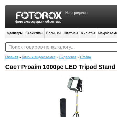
Не определен
Адаптеры
Объективы
Вспышки
Штативы
Фильтры
Макросъем
Поиск товаров по каталогу...
Главная
»
Кино- и видеосъемка
»
Видеосвет
»
Proaim
Свет Proaim 1000pc LED Tripod Stand