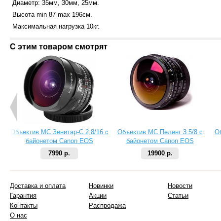
Диаметр: 35мм, 30мм, 25мм.
Высота min 87 max 196cм.
Максимальная нагрузка 10кг.
С этим товаром смотрят
Объектив МС Зенитар-C 2,8/16 с
Объектив МС Пеленг 3.5/8 с
О
байонетом Canon EOS
байонетом Canon EOS
7990 р.
19900 р.
Доставка и оплата
Новинки
Новости
Гарантия
Акции
Статьи
Контакты
Распродажа
О нас