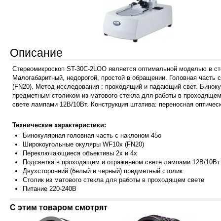
Описание
Стереомикроскоп ST-30C-2LOO является оптимальной моделью в ст
Малогабаритный, недорогой, простой в обращении. Головная часть 
(FN20). Метод исследования : проходящий и падающий свет. Бинок
предметным столиком из матового стекла для работы в проходящем
свете лампами 12В/10Вт. Конструкция штатива: переносная оптиче
Технические характеристики:
Бинокуля
рная головная часть с наклоном 45о
Широкоугольные окуляры WF10x (FN20)
Переключающиеся объективы 2х и 4х
Подсветка в проходящем и отраженном свете лампами 12В/10Вт
Двухсторонний (белый и черный) предметный столик
Столик из матового стекла для работы в проходящем свете
Питан
ие 220-240В
С этим товаром смотрят