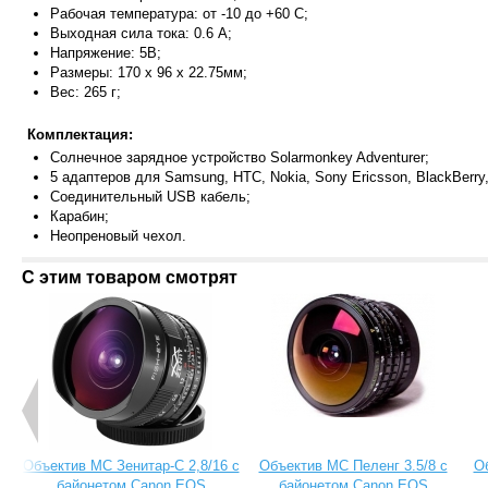
Рабочая температура: от -10 до +60 С;
Выходная сила тока: 0.6 А;
Напряжение: 5В;
Размеры: 170 x 96 x 22.75мм;
Вес: 265 г;
Комплектация:
Солнечное зарядное устройство Solarmonkey Adventurer;
5 адаптеров для Samsung, HTC, Nokia, Sony Ericsson, BlackBerry,
Соединительный USB кабель;
Карабин;
Неопреновый чехол.
С этим товаром смотрят
Объектив МС Зенитар-C 2,8/16 с
Объектив МС Пеленг 3.5/8 с
О
байонетом Canon EOS
байонетом Canon EOS