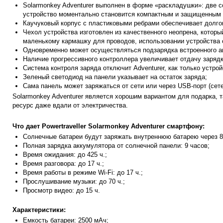
Solarmonkey Adventurer выполнен в форме «раскладушки»: две с
устройство моментально становится компактным и защищенным 
Каучуковый корпус с пластиковыми ребрами обеспечивает долго
Чехол устройства изготовлен из качественного неопрена, которы
маленькому кармашку для проводов, использовании устройства 
Одновременно может осуществляться подзарядка встроенного ак
Наличие прогрессивного контроллера увеличивает отдачу заряд
Система контроля заряда отключит Adventurer, как только устро
Зеленый светодиод на панели указывает на остаток заряда;
Сама панель может заряжаться от сети или через USB-порт (сете
Solarmonkey Adventurer является хорошим вариантом для подарка, т
ресурс даже вдали от электричества.
Что дает Powertraveller Solarmonkey Adventurer смартфону:
Солнечные батареи будут заряжать внутреннюю батарею через 8
Полная зарядка аккумулятора от солнечной панели: 9 часов;
Время ожидания: до 425 ч.;
Время разговора: до 17 ч.;
Время работы в режиме Wi-Fi: до 17 ч.;
Прослушивание музыки: до 70 ч.;
Просмотр видео: до 15 ч.
Характеристики:
Емкость батареи: 2500 мАч;