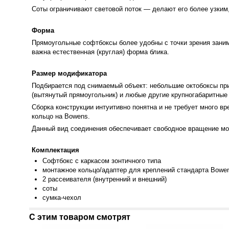
Соты ограничивают световой поток — делают его более узким,
Форма
Прямоугольные софтбоксы более удобны с точки зрения заним
важна естественная (круглая) форма блика.
Размер модификатора
Подбирается под снимаемый объект: небольшие октобоксы при
(вытянутый прямоугольник) и любые другие крупногабаритны
Сборка конструкции интуитивно понятна и не требует много в
кольцо на Bowens.
Данный вид соединения обеспечивает свободное вращение м
Комплектация
Софт
бокс с каркасом зонтичного типа
монтажное кольцо/адаптер для креплений стандарта Bowe
2 рассеивателя (внутренний и внешний)
соты
сумк
а-чехол
С этим товаром смотрят