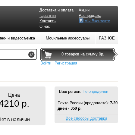
Доставка и оплата
Акции
Гарантия
Распродажа
Контакты
Мы Вконтакте
О нас
ино- и видеосъемка
Мобильные аксессуары
РАЗНОЕ
0 товаров на сумму 0р.
Войти
|
Регистрация
Ваш регион:
Не определен
Цена
4210 р.
Почта России (предоплата):
7-20
дней - 350 р.
Все способы доставки
Нет в наличии