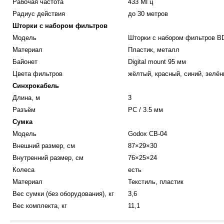
Рабочая частота
433 МГц
Радиус действия
до 30 метров
Шторки с набором фильтров
Модель
Шторки с набором фильтров B
Материал
Пластик, металл
Байонет
Digital mount 95 мм
Цвета фильтров
жёлтый, красный, синий, зелё
Синхрокабель
Длина, м
3
Разъём
PC / 3.5 мм
Сумка
Модель
Godox CB-04
Внешний размер, см
87×29×30
Внутренний размер, см
76×25×24
Колеса
есть
Материал
Текстиль, пластик
Вес сумки (без оборудования), кг
3,6
Вес комплекта, кг
11,1