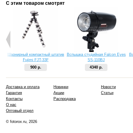
С этим товаром смотрят
Шарнирный компактный штатив
Вспышка студийная Falcon Eyes
В
Fujimi FJT-33F
SS-110BJ
900 р.
4340 р.
Доставка и оплата
Новинки
Новости
Гарантия
Акции
Статьи
Контакты
Распродажа
О нас
Оптовый отдел
© fotorox.ru, 2026