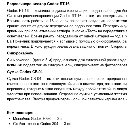
Радиосинхронизатор Godox RT-16
Godox RT-16 — комплект радиосинхронизации, предназначен для бе
Система радиосинхронизации Godox RT-16 состоит из передатчика, 
Возможность работы на 16 каналах позволяет разделить осветители 
срабатывания от других передатчиков подобного типа.
Передатчик у
приемник при срабатывании затвора. Кнопка «Тест» на передатчике 
осветителей. Время работы передатчика от одной батареи — год в 
В).
Приемник подключается к вспышке с помощью синхрокабеля, раб
передатчика. В конструкции реализована защита от помех. Скорость
Синхрокабель
Синхрокабель (длина 3 м) предназначен для синхронной работы уд
вспышки подаёт ток на синхрокабель, синхроконтакт на фотоаппарат
Сумка Godox CB-04
Сумка Godox CB-04 — вместительная сумка на колесах, предназначе
качественного плотного износоустойчивого полиэстера, закрываетс
переноски, которые можно соединить между собой стяжкой на липуч
удобство при использовании. Отделение сумки с усиленным жестки
пространства. Внутри предусмотрен большой сетчатый карман для 
Комплектация
Моноблок Godox E250 — 3 шт
Стойка-тренога Godox 304 — 3 шт