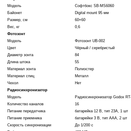
Модель
Софтбокс SB-MS6060
Байонет
Digital mount 95 мм
Размер, см
60×60
Вес, кг
0,6
Фотозонт
Модель
Фотозонт UB-002
Цвет
Чёрный / серебристый
Диаметр зонта
84
Длина штока
55
Материал зонта
Полиэстер
Материал спиц
Металл
Чехол
Нет
Радиосинхронизатор
Модель
Радиосинхронизатор Godox RT
Количество каналов
16
Питание передатчика
батарейка 12 В, тип 23A, 1 шт
Питание приемника
батарейки 3 В, тип AAA, 2 шт
Cкорость синхронизации
До 1/200 с