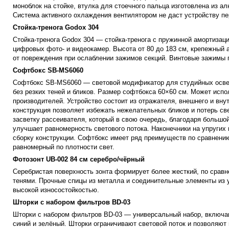
моноблок на стойке, втулка для стоечного пальца изготовлена из а
Система активного охлаждения вентилятором не даст устройству пе
Стойка-тренога Godox 304
Стойка-тренога Godox 304 — стойка-тренога с пружинной амортизац
цифровых фото- и видеокамер. Высота от 80 до 183 см, крепежный 
от повреждения при ослаблении зажимов секций. Винтовые зажимы 
Софтбокс SB-MS6060
Софтбокс SB-MS6060 — световой модификатор для студийных освет
без резких теней и бликов. Размер софтбокса 60×60 см. Может ис
производителей.
Устройство состоит из отражателя, внешнего и вну
конструкция позволяет избежать нежелательных бликов и потерь св
засветку рассеивателя, который в свою очередь, благодаря больш
улучшает равномерность светового потока. Наконечники на упруги
сборку конструкции.
Софтбокс имеет ряд преимуществ по сравнению
равномерный по плотности свет.
Фотозонт UB-002 84 см серебро/чёрный
Серебристая поверхность зонта формирует более жесткий, по сравн
тенями. Прочные спицы из металла и соединительные элементы из у
высокой износостойкостью.
Шторки с набором фильтров BD-03
Шторки с набором фильтров BD-03 — универсальный набор, включа
синий и зелёный. Шторки ограничивают световой поток и позволяют