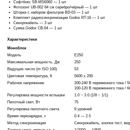
Софтбокс SB-MS6060 — 1 шт
Фотозонт UB-002 84 см серебро/чёрный — 1 шт
Шторки с набором фильтров BD-03 — 1 шт
Комплект радиосинхронизации Godox RT-16 — 1 шт
Синхрокабель — 3 шт
Сумка Godox CB-04 — 1 шт
Характеристики
Моноблок
Модель
E250
Максимальная мощность, Дж
250
Ведущее число (m ISO 100)
53
Цветовая температура, К
5600 ± 200
Рабочее напряжение
200-240 В
переменного тока / 5
100-120 В
переменного тока / 6
Регулировка мощности вспышки
1.0 ~ 3.0 (1/8 ~ 1/1)
Пилотный свет, Вт
75
Регулировка пилотного света
9 уровней
Время перезарядки, с
0.4 — 2.5
Метод синхронизации
Синхрокабель, кнопка тест, ве
Длительность импульса, с
1/2000 — 1/800