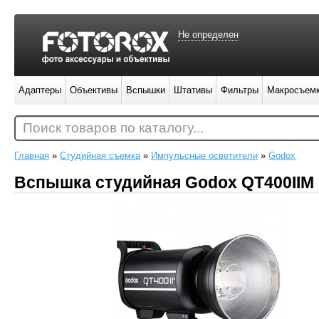
Не определен
Адаптеры
Объективы
Вспышки
Штативы
Фильтры
Макросъем
Поиск товаров по каталогу...
Главная
»
Студийная съемка
»
Импульсные осветители
»
Godox
Вспышка студийная Godox QT400IIM