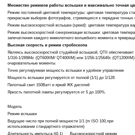
Множество режимов работы вспышки и максимально точная цв
Режим постоянной цветовой температуры: цветовая температура ст
прекрасным выбором фотографов, стремящихся к передаче точных 
Режим высокоскоростной вспышки (speed): цветовая температура ва
Режим высокоскоростной синхронизации вспышки: цветовая температ
запечатления каждого мимолетного волшебного момента и превращен
Высокая скорость и режим стробоскопа
Являясь высокоскоростной студийной вспышкой, QTII обеспечивает с
1/316-1/28984с (QT600IIM/ QT400IIM) или 1/256-1/25640с (QT1200II
очаровательные моменты.
Точно регулируемая мощность вспышки и удобное управление
Мощность вспышки регулируется от полной (1/1) до 1/128.
Пилотный свет 150Ватт и яркий ЖК дисплей
Яркость пилотной лампы регулируется от 5 до 100%.
Модель
Режим вспышки
Ведущее число при полной мощности 1/1 (m ISO 100,при
использовании стандартного отражателя)
Длительность импульса (t0.1)
Высокоскоростной режим