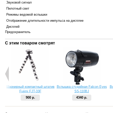
Звуковой сигнал
Пилотный свет
Режимы ведомой вспышки
Отображение длительности импульса на дисплее
Дисплей
Предохранитель
С этим товаром смотрят
Шарнирный компактный штатив
Вспышка студийная Falcon Eyes
В
Fujimi FJT-33F
SS-110BJ
900 р.
4340 р.