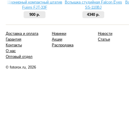
Шарнирный компактный штатив
Вспышка студийная Falcon Eyes
В
Fujimi FJT-33F
SS-110BJ
900 р.
4340 р.
Доставка и оплата
Новинки
Новости
Гарантия
Акции
Статьи
Контакты
Распродажа
О нас
Оптовый отдел
© fotorox.ru, 2026