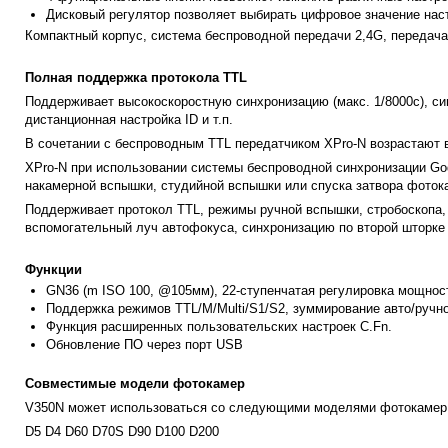
Дисковый регулятор позволяет выбирать цифровое значение нас
Компактный корпус, система беспроводной передачи 2,4G, передача
Полная поддержка протокола TTL
Поддерживает высокоскоростную синхронизацию (макс. 1/8000с), си
дистанционная настройка ID и т.п.
В сочетании с беспроводным TTL передатчиком XPro-N возрастают 
XPro-N при использовании системы беспроводной синхронизации Go
накамерной вспышки, студийной вспышки или спуска затвора фотока
Поддерживает протокол TTL, режимы ручной вспышки, стробоскопа,
вспомогательный луч автофокуса, синхронизацию по второй шторке и
Функции
GN36 (m ISO 100, @105мм), 22-ступенчатая регулировка мощности
Поддержка режимов TTL/M/Multi/S1/S2, зуммирование авто/ручн
Функция расширенных пользовательских настроек C.Fn.
Обновление ПО через порт USB
Совместимые модели фотокамер
V350N может использоваться со следующими моделями фотокамер
D5 D4 D60 D70S D90 D100 D200