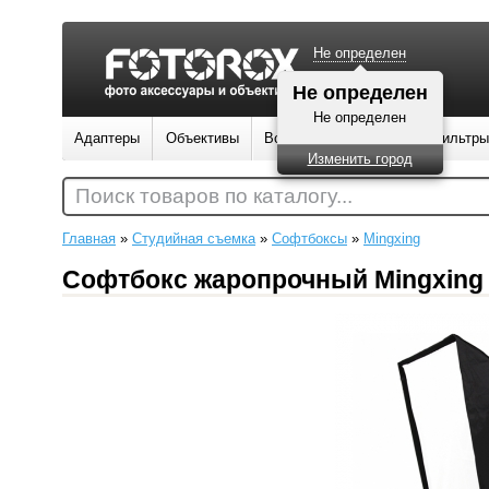
Не определен
Не определен
Не определен
Адаптеры
Объективы
Вспышки
Штативы
Фильтры
Изменить город
Поиск товаров по каталогу...
Главная
»
Студийная съемка
»
Софтбоксы
»
Mingxing
Софтбокс жаропрочный Mingxing G