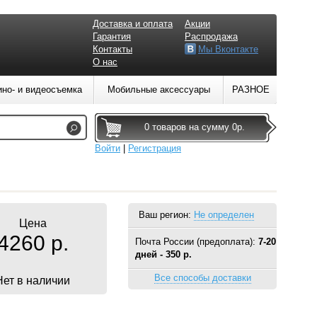
Доставка и оплата
Акции
Гарантия
Распродажа
Контакты
Мы Вконтакте
О нас
ино- и видеосъемка
Мобильные аксессуары
РАЗНОЕ
0 товаров на сумму 0р.
Войти
|
Регистрация
Ваш регион:
Не определен
Цена
4260 р.
Почта России (предоплата):
7-20
дней - 350 р.
Все способы доставки
Нет в наличии