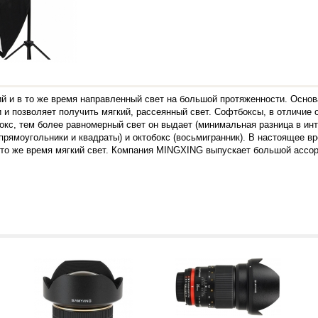
ий и в то же время направленный свет на большой протяженности. Основ
 позволяет получить мягкий, рассеянный свет. Софтбоксы, в отличие о
с, тем более равномерный свет он выдает (минимальная разница в инте
 (прямоугольники и квадраты) и октобокс (восьмигранник). В настоящее
в то же время мягкий свет. Компания MINGXING выпускает большой ассо