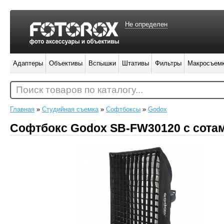
Не определен
Адаптеры
Объективы
Вспышки
Штативы
Фильтры
Макросъем
Поиск товаров по каталогу...
Главная
»
Студийная съемка
»
Софтбоксы
»
Godox
Софтбокс Godox SB-FW30120 с сота