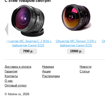
С этим товаром смотрят
Объектив МС Зенитар-C 2,8/16 с
Объектив МС Пеленг 3.5/8 с
О
байонетом Canon EOS
байонетом Canon EOS
7990 р.
19900 р.
Доставка и оплата
Новинки
Новости
Гарантия
Акции
Статьи
Контакты
Распродажа
О нас
Оптовый отдел
© fotorox.ru, 2026