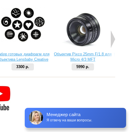
абор готовых диафрагм для
Объектив Pixco 25mm F/1.8 для
Объектив 
бъектива Lensbaby Creative
Micro 4/3 MFT
Aperture Kit 2
3300 р.
5990 р.
Менеджер сайта
Я отвечу на ваши вопросы.