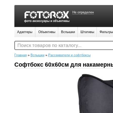
Не определен
Адаптеры
Объективы
Вспышки
Штативы
Фильтры
Поиск товаров по каталогу...
Главная
»
Вспышки
»
Рассеиватели и софтбоксы
Софтбокс 60x60см для накамерн