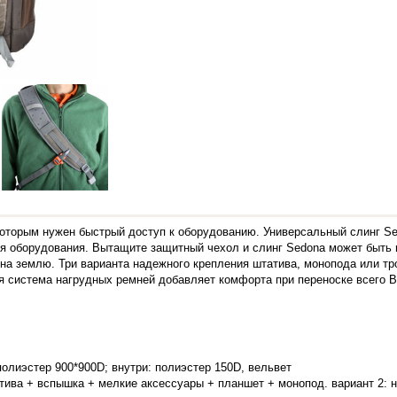
торым нужен быстрый доступ к оборудованию. Универсальный слинг Se
ля оборудования. Вытащите защитный чехол и слинг Sedona может быть 
 на землю. Три варианта надежного крепления штатива, монопода или т
я система нагрудных ремней добавляет комфорта при переноске всего 
олиэстер 900*900D; внутри: полиэстер 150D, вельвет
ктива + вспышка + мелкие аксессуары + планшет + монопод. вариант 2: 