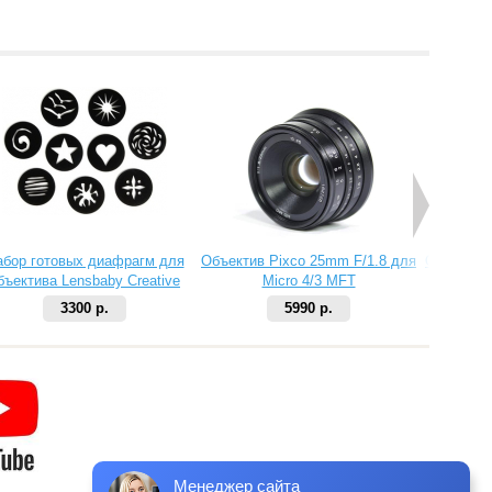
абор готовых диафрагм для
Объектив Pixco 25mm F/1.8 для
Объектив 
бъектива Lensbaby Creative
Micro 4/3 MFT
Aperture Kit 2
3300 р.
5990 р.
Менеджер сайта