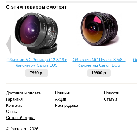
С этим товаром смотрят
Объектив МС Зенитар-C 2,8/16 с
Объектив МС Пеленг 3.5/8 с
О
байонетом Canon EOS
байонетом Canon EOS
7990 р.
19900 р.
Доставка и оплата
Новинки
Новости
Гарантия
Акции
Статьи
Контакты
Распродажа
О нас
Оптовый отдел
© fotorox.ru, 2026