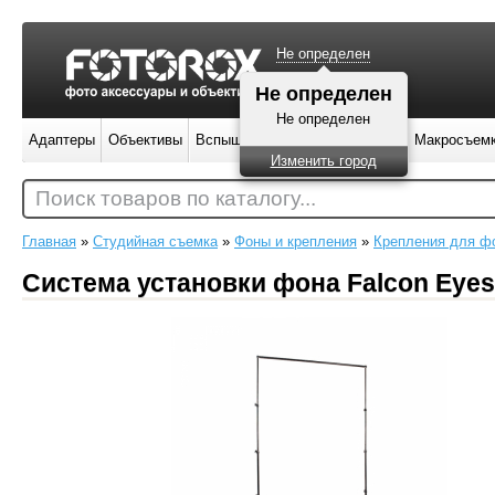
Не определен
Не определен
Не определен
Адаптеры
Объективы
Вспышки
Штативы
Фильтры
Макросъем
Изменить город
Поиск товаров по каталогу...
Главная
»
Студийная съемка
»
Фоны и крепления
»
Крепления для ф
Система установки фона Falcon Eyes