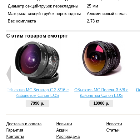
Диаметр секций-трубок перекладины
25 мм
Материал секций-трубок перекладины
Алюминиевый сплав
Вес комплекта
2.73 кг
С этим товаром смотрят
Объектив МС Зенитар-C 2,8/16 с
Объектив МС Пеленг 3.5/8 с
О
байонетом Canon EOS
байонетом Canon EOS
7990 р.
19900 р.
Доставка и оплата
Новинки
Новости
Гарантия
Акции
Статьи
Контакты
Распродажа