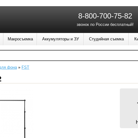
8-800-700-75-82
звонок по России бесплатный!
Макросъемка
Аккумуляторы и ЗУ
Студийная съемка
К
для фона
»
FST
2