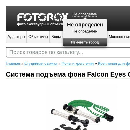
Не определен
Не определен
Не определен
Адаптеры
Объективы
Вспышки
Штативы
Фильтры
Макросъем
Изменить город
Поиск товаров по каталогу...
Главная
»
Студийная съемка
»
Фоны и крепления
»
Крепления для ф
Система подъема фона Falcon Eyes