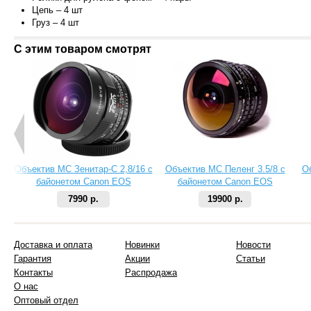
Цепь – 4 шт
Груз – 4 ш
т
С этим товаром смотрят
Объектив МС Зенитар-C 2,8/16 с
Объектив МС Пеленг 3.5/8 с
О
байонетом Canon EOS
байонетом Canon EOS
7990 р.
19900 р.
Доставка и оплата
Новинки
Новости
Гарантия
Акции
Статьи
Контакты
Распродажа
О нас
Оптовый отдел