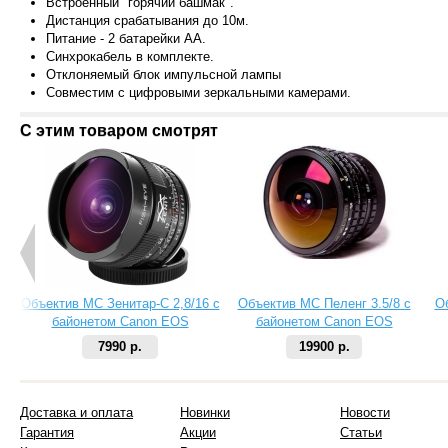
Встроенный "горячий башмак".
Дистанция срабатывания до 10м.
Питание - 2 батарейки АА.
Синхрокабель в комплекте.
Отклоняемый блок импульсной лампы
Совместим с цифровыми зеркальными камерами.
С этим товаром смотрят
Объектив МС Зенитар-C 2,8/16 с
Объектив МС Пеленг 3.5/8 с
О
байонетом Canon EOS
байонетом Canon EOS
7990 р.
19900 р.
Доставка и оплата
Новинки
Новости
Гарантия
Акции
Статьи