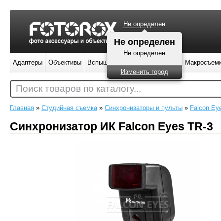
Не определен
Не определен
Не определен
Адаптеры
Объективы
Вспышки
Штативы
Фильтры
Макросъем
Изменить город
Поиск товаров по каталогу...
Главная
»
Студийная съемка
»
Синхронизаторы и пульты
»
Falcon Ey
Синхронизатор ИК Falcon Eyes TR-3