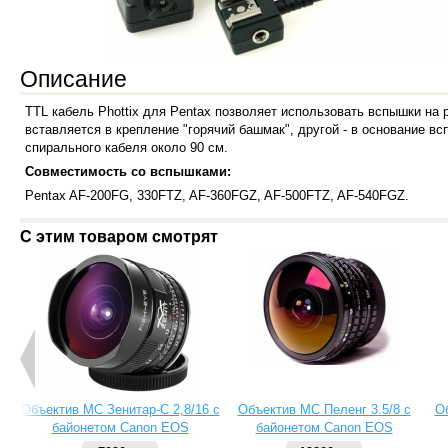
Описание
TTL кабель Phottix для Pentax позволяет использовать вспышки на
вставляется в крепление "горячий башмак", другой - в основание 
спирального кабеля около 90 см.
Совместимость со вспышками:
Pentax AF-200FG, 330FTZ, AF-360FGZ, AF-500FTZ, AF-540FGZ.
С этим товаром смотрят
Объектив МС Зенитар-C 2,8/16 с
Объектив МС Пеленг 3.5/8 с
О
байонетом Canon EOS
байонетом Canon EOS