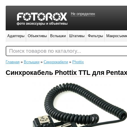
Не определен
Адаптеры
Объективы
Вспышки
Штативы
Фильтры
Макросъем
Поиск товаров по каталогу...
Главная
»
Вспышки
»
Синхрокабели
»
Phottix
Синхрокабель Phottix TTL для Penta